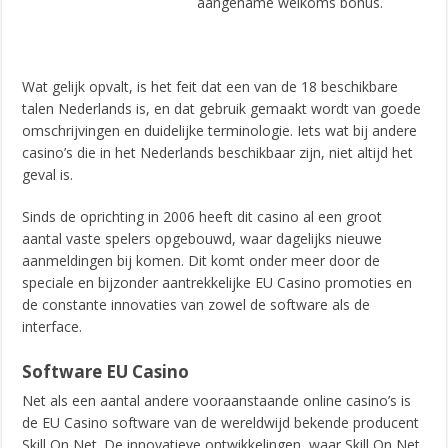
aangename welkoms bonus.
Wat gelijk opvalt, is het feit dat een van de 18 beschikbare
talen Nederlands is, en dat gebruik gemaakt wordt van goede
omschrijvingen en duidelijke terminologie. Iets wat bij andere
casino’s die in het Nederlands beschikbaar zijn, niet altijd het
geval is.
Sinds de oprichting in 2006 heeft dit casino al een groot
aantal vaste spelers opgebouwd, waar dagelijks nieuwe
aanmeldingen bij komen. Dit komt onder meer door de
speciale en bijzonder aantrekkelijke EU Casino promoties en
de constante innovaties van zowel de software als de
interface.
Software EU Casino
Net als een aantal andere vooraanstaande online casino’s is
de EU Casino software van de wereldwijd bekende producent
Skill On Net. De innovatieve ontwikkelingen, waar Skill On Net