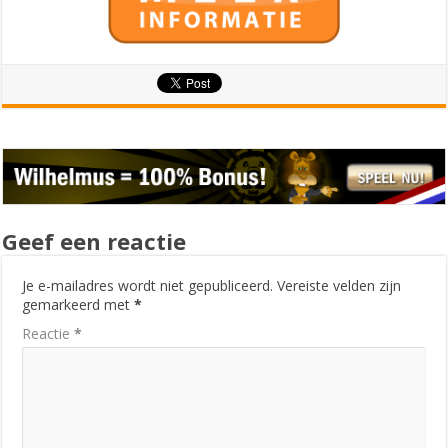
Geef een reactie
Je e-mailadres wordt niet gepubliceerd.
Vereiste velden zijn
gemarkeerd met
*
Reactie
*